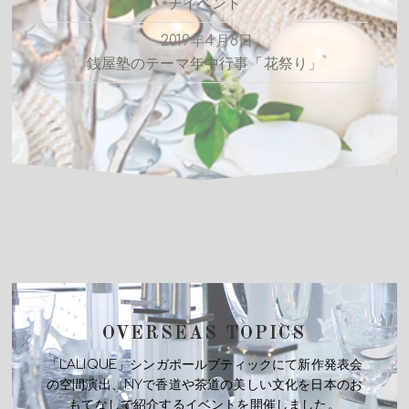
チイベント
2019年4月8日
銭屋塾のテーマ年中行事「花祭り」
OVERSEAS TOPICS
「LALIQUE」シンガポールブティックにて新作発表会
の空間
演出、NYで香道や茶道の美しい文化を日本のお
もてなしで紹介するイベ
ントを開催しました。