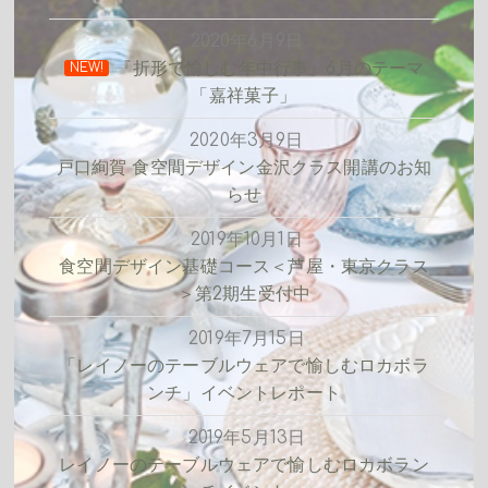
2020年6月9日
『折形で愉しむ年中行事』6月のテーマ
NEW!
「嘉祥菓子」
2020年3月9日
戸口絢賀 食空間デザイン金沢クラス開講のお知
らせ
2019年10月1日
食空間デザイン基礎コース＜芦屋・東京クラス
＞第2期生受付中
2019年7月15日
「レイノーのテーブルウェアで愉しむロカボラ
ンチ」イベントレポート
2019年5月13日
レイノーのテーブルウェアで愉しむロカボラン