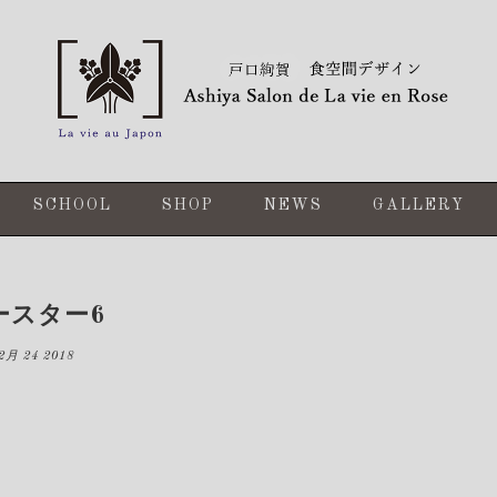
SCHOOL
SHOP
NEWS
GALLERY
ースター6
2月 24 2018