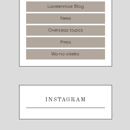
Lavieenrose Blog
News
Overseas topics
Press
Wa-no-okeiko
INSTAGRAM