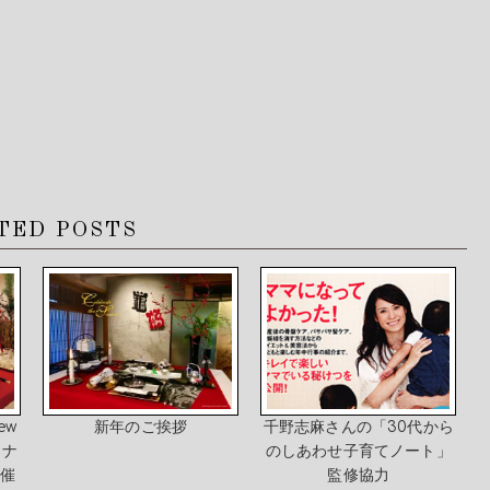
TED POSTS
ew
新年のご挨拶
千野志麻さんの「30代から
ミナ
のしあわせ子育てノート」
開催
監修協力