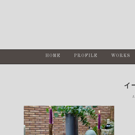
Skip
Skip
Skip
Skip
to
to
to
to
primary
content
primary
footer
navigation
sidebar
HOME
PROFILE
WORKS
イ
1