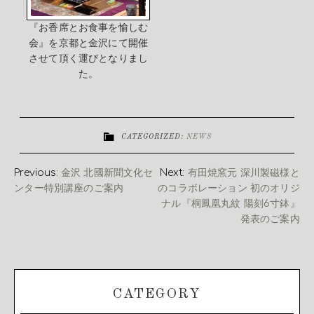
『お香席とお食事を愉しむ
会』を京都と金沢にて開催
させて頂く運びとなりまし
た。
CATEGORIZED:
NEWS
Previous:
金沢 北國新聞文化セ
Next:
有田焼窯元 深川製磁様と
ンター特別講座のご案内
のコラボレーション 初のオリジ
ナル『桐鳳凰丸紋 陽刻6寸鉢』
発表のご案内
CATEGORY