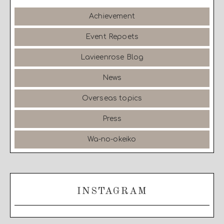
Achievement
Event Repoets
Lavieenrose Blog
News
Overseas topics
Press
Wa-no-okeiko
INSTAGRAM