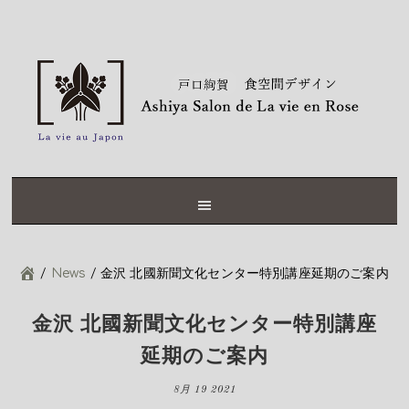
Skip
Skip
Skip
Skip
to
to
to
to
primary
content
primary
footer
navigation
sidebar
/
News
/
金沢 北國新聞文化センター特別講座延期のご案内
金沢 北國新聞文化センター特別講座
延期のご案内
8月 19 2021