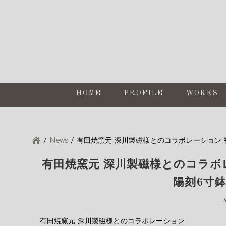
Skip
Skip
Skip
Skip
to
to
to
to
primary
content
primary
footer
navigation
sidebar
HOME
PROFILE
WORKS
/
News
/
有田焼窯元 深川製磁様とのコラボレーション 
有田焼窯元 深川製磁様とのコラボ
陽刻6寸
有田焼窯元 深川製磁様とのコラボレーション