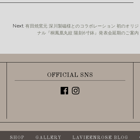
Next:
有田焼窯元 深川製磁様とのコラボレーション 初のオリジ
ナル『桐鳳凰丸紋 陽刻6寸鉢』発表会延期のご案内
OFFICIAL SNS
SHOP
GALLERY
LAVIEENROSE BLOG