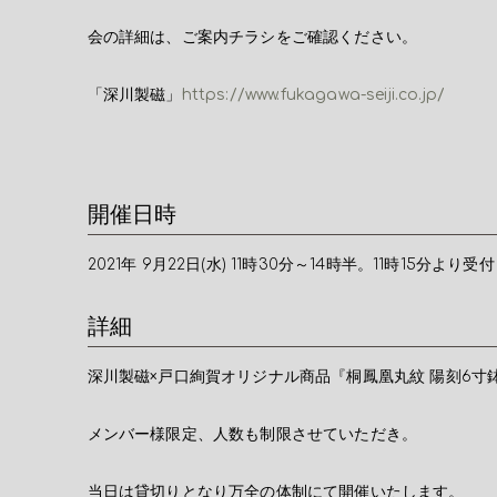
会の詳細は、ご案内チラシをご確認ください。
「深川製磁」
https://www.fukagawa-seiji.co.jp/
開催日時
2021年 9月22日(水) 11時30分～14時半。11時15分
詳細
深川製磁×戸口絢賀オリジナル商品『桐鳳凰丸紋 陽刻6寸
メンバー様限定、人数も制限させていただき。
当日は貸切りとなり万全の体制にて開催いたします。