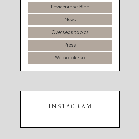
Lavieenrose Blog
News
Overseas topics
Press
Wa-no-okeiko
INSTAGRAM