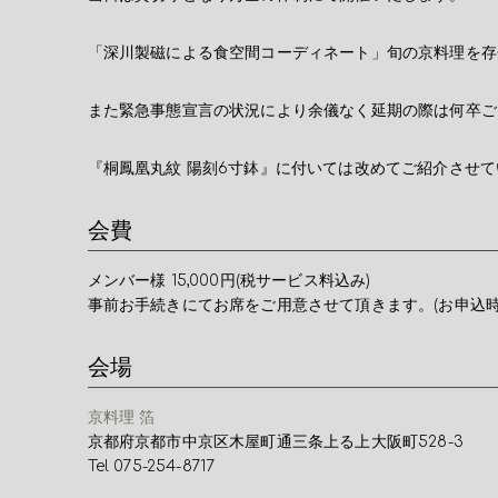
「深川製磁による食空間コーディネート」旬の京料理を存
また緊急事態宣言の状況により余儀なく延期の際は何卒ご
『桐鳳凰丸紋 陽刻6寸鉢』に付いては改めてご紹介させ
会費
メンバー様 15,000円(税サービス料込み)
事前お手続きにてお席をご用意させて頂きます。(お申込時
会場
京料理 箔
京都府京都市中京区木屋町通三条上る上大阪町528-3
Tel 075-254-8717