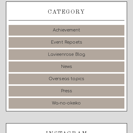
CATEGORY
Achievement
Event Repoets
Lavieenrose Blog
News
Overseas topics
Press
Wa-no-okeiko