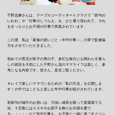
千野志麻さんは、テーブルコーディネートクラスで「節句の
いわれ」や「行事のしつらえ」を、ひと通り習われて、それ
をきっちりとお子様の行事で実践されています。
この度、私は「家族の祝いごと～年中行事～」の章で監修協
力をさせていただきました。
初めての育児が双子の男の子、多忙な毎日にも関わらず暮ら
しの節目を大切にした千野さん流のママライフは楽しく、参
考になる内容です。皆さん、是非ご覧ください。
キレイで楽しいママでいるための「私の方法」を公開しま
す！の中ではこどもと楽しむ年中行事が紹介されています。
初節句の端午のお祝いは、力強い成長を願って菖蒲湯で入
浴。十五夜にはススキやお団子を飾りお月様を愛で
る・・・・・など年中行事も、お子様と一緒に過ごすイベン