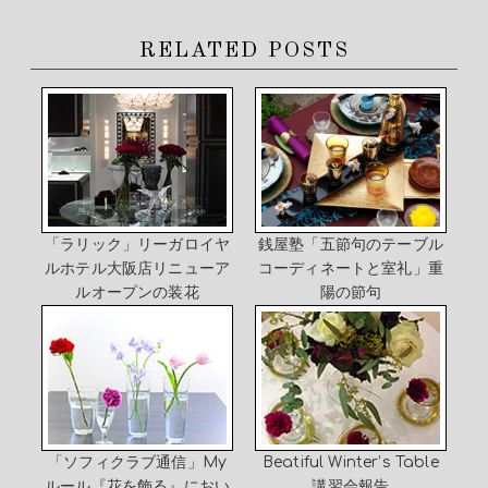
RELATED POSTS
「ラリック」リーガロイヤ
銭屋塾「五節句のテーブル
ルホテル大阪店リニューア
コーディネートと室礼」重
ルオープンの装花
陽の節句
「ソフィクラブ通信」My
Beatiful Winter’s Table
ルール『花を飾る』におい
講習会報告