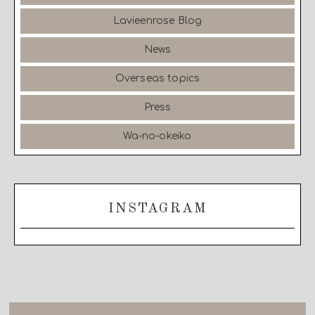
Lavieenrose Blog
News
Overseas topics
Press
Wa-no-okeiko
INSTAGRAM