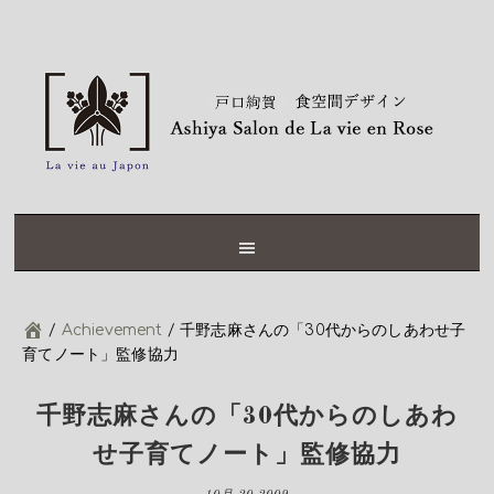
Skip
Skip
Skip
Skip
to
to
to
to
primary
content
primary
footer
navigation
sidebar
/
Achievement
/
千野志麻さんの「30代からのしあわせ子
育てノート」監修協力
千野志麻さんの「30代からのしあわ
せ子育てノート」監修協力