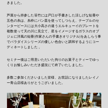
きました。
芦屋から持参した笹竹には戸口が手書きした涼しげな短冊や
五色の糸は、糸枠にパン皿を使ってしつらえ、テーブルのセ
ンターピースには大小高さの違うエルキューイのプレートを
複数使って天の川に見立て、星をイメージするガラスのオブ
ジェに洋風の短冊(作家さんの手書きオリジナル)をあしらう事
でパラダイスシリーズの優しい色合いと調和するようにコー
ディネートしました 。
セミナー後はご用意いただいた拘りのお菓子とティーでゆっ
くりお愉しみいただき盛況にて終了いたしました。
多数ご参加くださいました皆様、お世話になりましたレイノ
ー青山店様ありがとうございました。