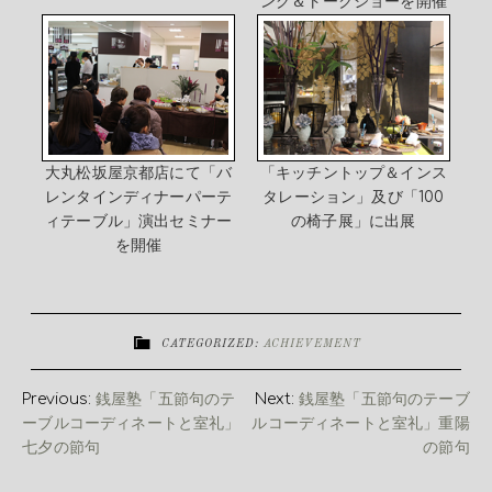
ング＆トークショーを開催
大丸松坂屋京都店にて「バ
「キッチントップ＆インス
レンタインディナーパーテ
タレーション」及び「100
ィテーブル」演出セミナー
の椅子展」に出展
を開催
CATEGORIZED:
ACHIEVEMENT
Previous:
銭屋塾「五節句のテ
Next:
銭屋塾「五節句のテーブ
ーブルコーディネートと室礼」
ルコーディネートと室礼」重陽
七夕の節句
の節句