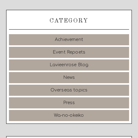
CATEGORY
Achievement
Event Repoets
Lavieenrose Blog
News
Overseas topics
Press
Wa-no-okeiko