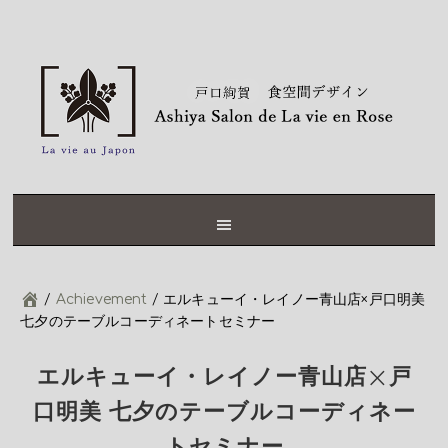
Skip
Skip
Skip
Skip
to
to
to
to
primary
content
primary
footer
navigation
sidebar
/
Achievement
/
エルキューイ・レイノー青山店×戸口明美
七夕のテーブルコーディネートセミナー
エルキューイ・レイノー青山店×戸
口明美 七夕のテーブルコーディネー
トセミナー