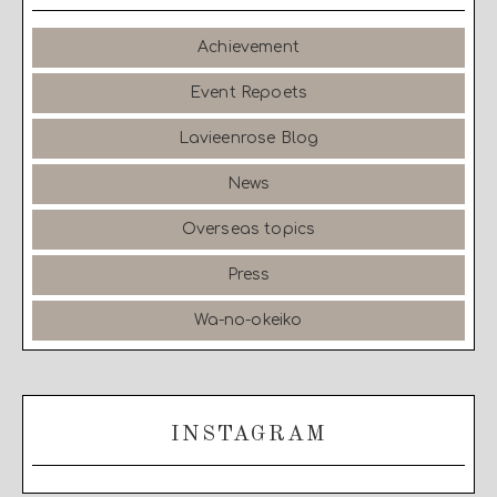
Achievement
Event Repoets
Lavieenrose Blog
News
Overseas topics
Press
Wa-no-okeiko
INSTAGRAM