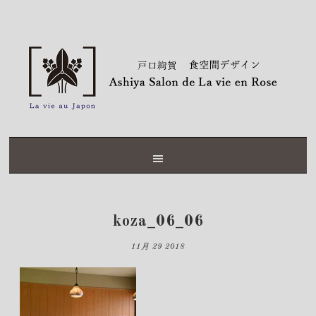
Skip
Skip
Skip
Skip
to
to
to
to
primary
content
primary
footer
navigation
sidebar
koza_06_06
11月 29 2018